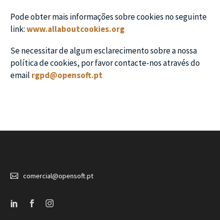
Pode obter mais informações sobre cookies no seguinte
link:
www.allaboutcookies.org
Se necessitar de algum esclarecimento sobre a nossa
política de cookies, por favor contacte-nos através do
email
rgpd@opensoft.pt


comercial@opensoft.pt