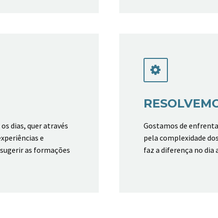


RESOLVEM
os dias, quer através
Gostamos de enfrentar
experiências e
pela complexidade dos
sugerir as formações
faz a diferença no dia 