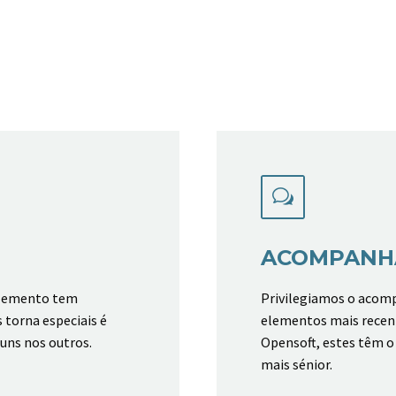
w
w
ACOMPANH
elemento tem
Privilegiamos o acom
 torna especiais é
elementos mais recent
 uns nos outros.
Opensoft, estes têm 
mais sénior.