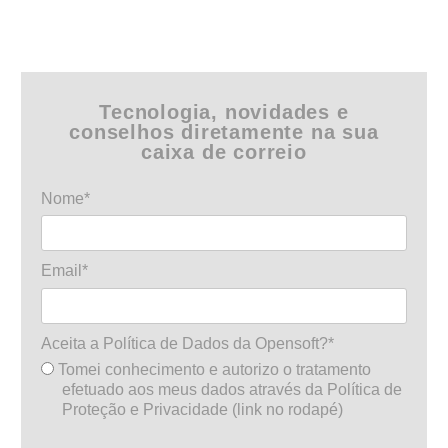
Tecnologia, novidades e
conselhos diretamente na sua
caixa de correio
Nome*
Email*
Aceita a Política de Dados da Opensoft?*
Tomei conhecimento e autorizo o tratamento
efetuado aos meus dados através da Política de
Proteção e Privacidade (link no rodapé)