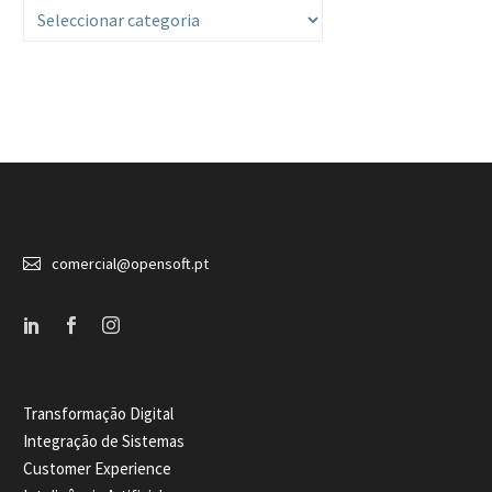
Categorias


comercial@opensoft.pt
Transformação Digital
Integração de Sistemas
Customer Experience