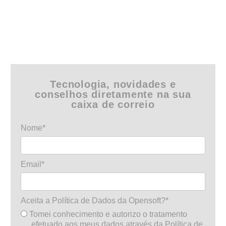
Tecnologia, novidades e
conselhos diretamente na sua
caixa de correio
Nome*
Email*
Aceita a Política de Dados da Opensoft?*
Tomei conhecimento e autorizo o tratamento
efetuado aos meus dados através da Política de