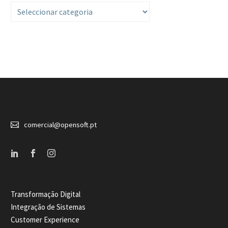
Categorias


comercial@opensoft.pt
Transformação Digital
Integração de Sistemas
Customer Experience