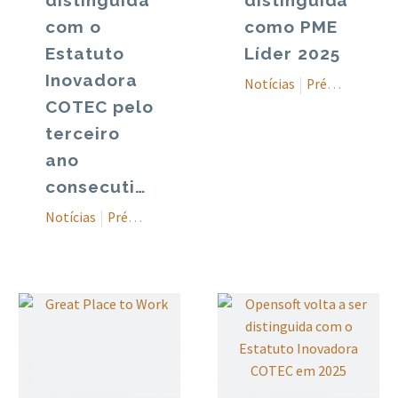
distinguida
distinguida
com o
como PME
Estatuto
Líder 2025
Inovadora
Notícias
Prémios
COTEC pelo
terceiro
ano
consecutivo
Notícias
Prémios