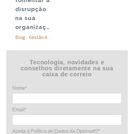
fomentar a
disrupção
na sua
organização?
Blog
Gestão de projetos
Tecnologia, novidades e
conselhos diretamente na sua
caixa de correio
Nome*
Email*
Aceita a Política de Dados da Opensoft?*