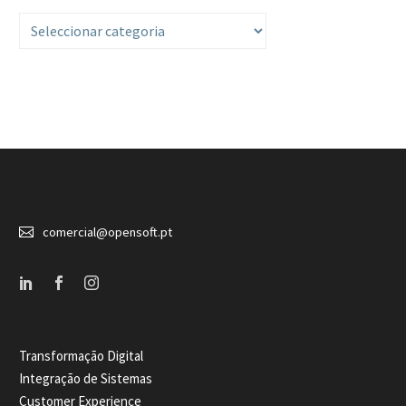
Categorias


comercial@opensoft.pt
Transformação Digital
Integração de Sistemas
Customer Experience