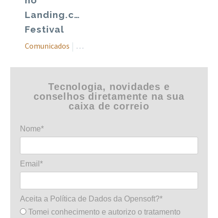
no
Landing.careers
Festival
Comunicados
Eventos
Notícias
Tecnologia, novidades e
conselhos diretamente na sua
caixa de correio
Nome*
Email*
Aceita a Política de Dados da Opensoft?*
Tomei conhecimento e autorizo o tratamento