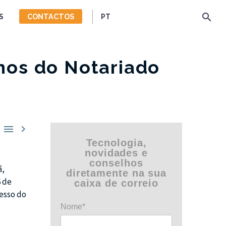
CONTACTOS
S
PT
nos do Notariado


Tecnologia,
novidades e
conselhos
ã,
diretamente na sua
6 de
caixa de correio
resso do
Nome*