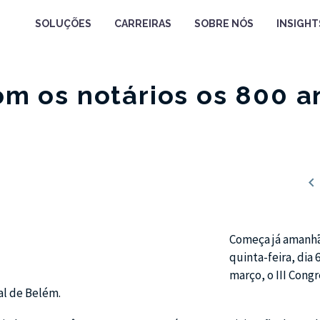
SOLUÇÕES
CARREIRAS
SOBRE NÓS
INSIGHT
 os notários os 800 a

Começa já amanh
quinta-feira, dia 
março, o III Cong
al de Belém.