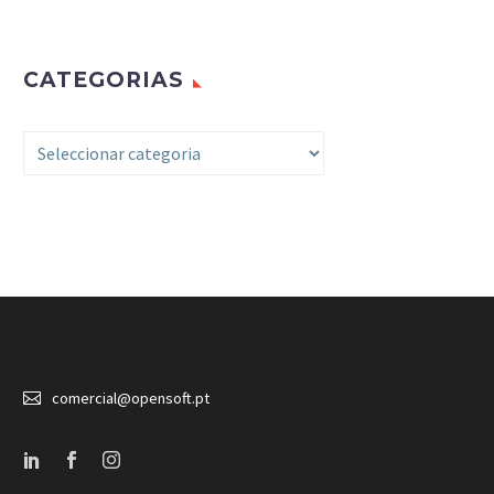
CATEGORIAS
Categorias


comercial@opensoft.pt