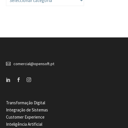


comercial@opensoft.pt
Transformação Digital
Integração de Sistemas
Customer Experience
Inteligência Artificial