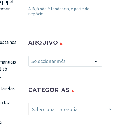
o papel
fazer
A IA já não é tendência, é parte do
negócio
osta nos
ARQUIVO
Arquivo
Seleccionar mês
 manuais
é só
.
 tarefas
CATEGORIAS
ó faz
Categorias
a