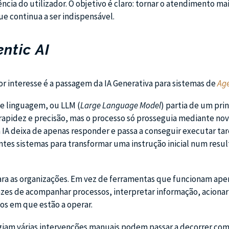
cia do utilizador. O objetivo é claro: tornar o atendimento ma
ue continua a ser indispensável.
ntic AI
interesse é a passagem da IA Generativa para sistemas de
Age
e linguagem, ou LLM (
Large Language Model
) partia de um pri
 rapidez e precisão, mas o processo só prosseguia mediante no
 a IA deixa de apenas responder e passa a conseguir executar tar
ntes sistemas para transformar uma instrução inicial num resu
ara as organizações. Em vez de ferramentas que funcionam ape
zes de acompanhar processos, interpretar informação, acionar
tos em que estão a operar.
exigiam várias intervenções manuais podem passar a decorrer c