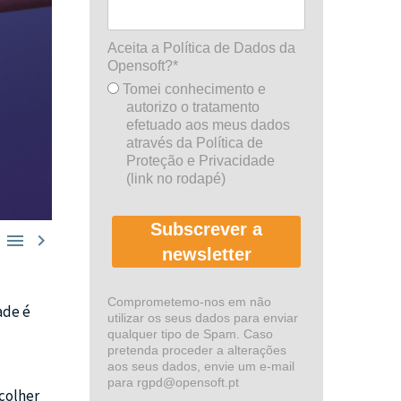
Aceita a Política de Dados da
Opensoft?*
Tomei conhecimento e
autorizo o tratamento
efetuado aos meus dados
através da Política de
Proteção e Privacidade
(link no rodapé)
Subscrever a


newsletter
Comprometemo-nos em não
ade é
utilizar os seus dados para enviar
qualquer tipo de Spam. Caso
pretenda proceder a alterações
aos seus dados, envie um e-mail
para rgpd@opensoft.pt
colher