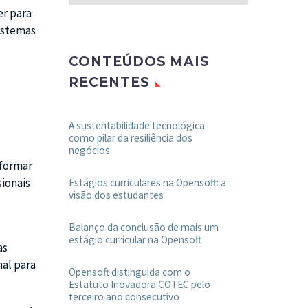
er para
istemas
CONTEÚDOS MAIS
RECENTES
A sustentabilidade tecnológica
como pilar da resiliência dos
negócios
sformar
ionais
Estágios curriculares na Opensoft: a
visão dos estudantes
Balanço da conclusão de mais um
estágio curricular na Opensoft
as
nal para
Opensoft distinguida com o
Estatuto Inovadora COTEC pelo
terceiro ano consecutivo