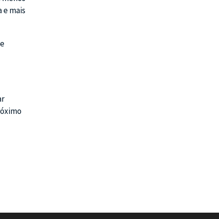
a e mais
de
ar
róximo