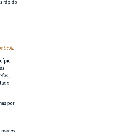
is rápido
ntic AI
.
ncípio
vas
efas,
ltado
nas por
om menos