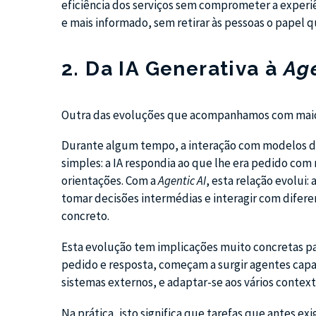
eficiência dos serviços sem comprometer a experiên
e mais informado, sem retirar às pessoas o papel q
2. Da IA Generativa à
Age
Outra das evoluções que acompanhamos com maior 
Durante algum tempo, a interação com modelos d
simples: a IA respondia ao que lhe era pedido com
orientações. Com a
Agentic AI
, esta relação evolui:
tomar decisões intermédias e interagir com difere
concreto.
Esta evolução tem implicações muito concretas p
pedido e resposta, começam a surgir agentes capa
sistemas externos, e adaptar-se aos vários contex
Na prática, isto significa que tarefas que antes 