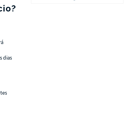
cio?
rá
s dias
ntes