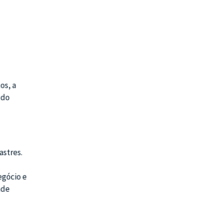
os, a
 do
astres.
egócio e
ade