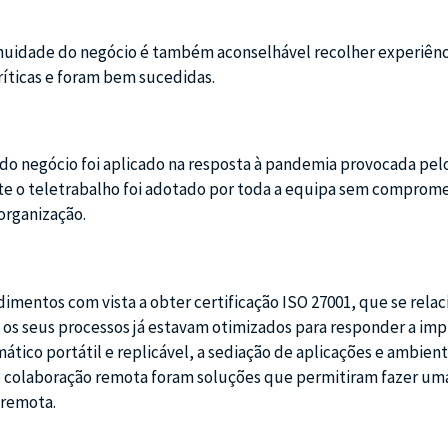
uidade do negócio é também aconselhável recolher experiênc
ríticas e foram bem sucedidas.
 do negócio foi aplicado na resposta à pandemia provocada pel
te o teletrabalho foi adotado por toda a equipa sem comprome
organização.
mentos com vista a obter certificação ISO 27001, que se relac
 os seus processos já estavam otimizados para responder a imp
mático portátil e replicável, a sediação de aplicações e ambien
de colaboração remota foram soluções que permitiram fazer um
 remota.