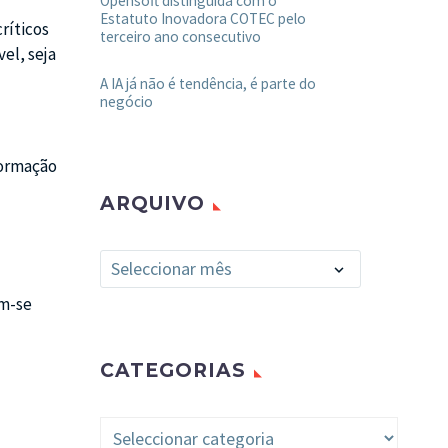
Opensoft distinguida com o
Estatuto Inovadora COTEC pelo
ríticos
terceiro ano consecutivo
el, seja
A IA já não é tendência, é parte do
negócio
formação
ARQUIVO
Arquivo
Seleccionar mês
am-se
CATEGORIAS
Categorias