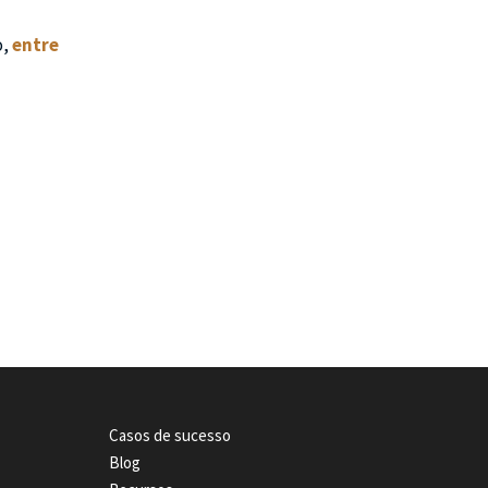
o,
entre
Casos de sucesso
Blog