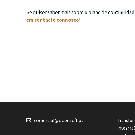
Se quiser saber mais sobre o plano de continuidad
em contacto connosco
!


comercial@opensoft.pt
Transfor
Integraç