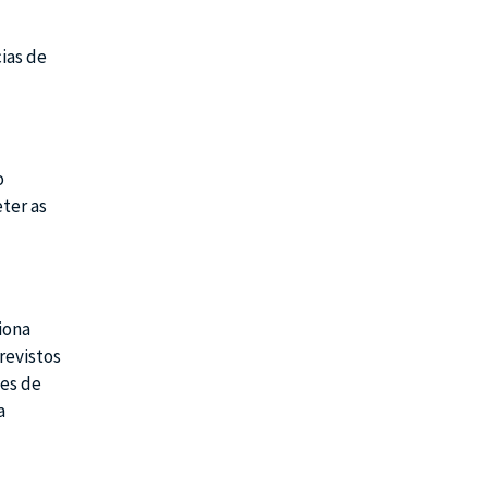
ias de
o
ter as
iona
revistos
tes de
a